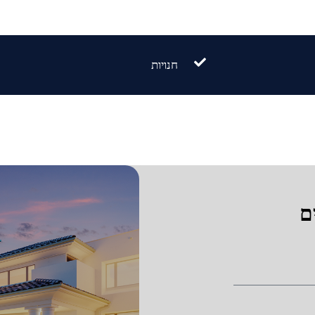
חנויות
ם