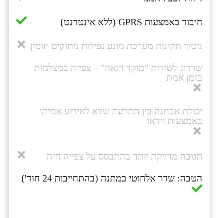
חיבור באמצעות GPRS (ללא אינטרנט)
ניטור תקינות מערכת מונע נפילות ניתוקים יזומין
שדרוג לשירות "מוקד רואה" – צפייה במצלמות
בזמן אמת
יכולת אבחנה בין התרעת שווא לאירוע אמיתי
באמצעות וידאו
תגובה מדויקת יותר בהתבסס על צפייה חיה
הטבה: שדר אלחוטי במתנה (בהתחייבות 24 חוד')